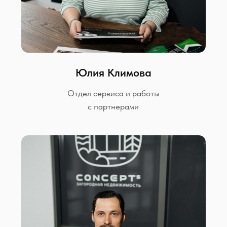
+7
Выражаю
согласие на обработку
персональных данных
, с
политикой
конфиденциальности
ознакомлен
Перезвоните мне
Отдел продаж:
Написать нам:
+7 (922) 223-67-01
disc.concept5@yandex.ru
СПОСОБЫ ПОКУПКИ
КОТТЕДЖНЫЕ ПОСЁЛКИ
Ипотека
КП «Люкке парк »
Наличные
КП «Малинки»