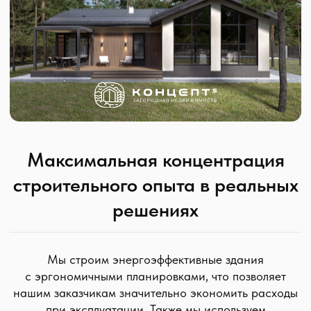
Максимальная концентрация
строительного опыта в реальных
решениях
Мы строим энергоэффективные здания
с эргономичными планировками, что позволяет
нашим заказчикам значительно экономить расходы
при эксплуатации. Также мы используем
экологичные материалы и создаем эстетичные
проекты и пространства вокруг них.
Таким образом, наши дома — это не просто
качественное жилье, это еще и выгодное
капиталовложение. Потому что мы формируем все
условия для того, чтобы недвижимость росла в цене.
Более 10 лет успешно
реализуем разнообразные
проекты на рынке