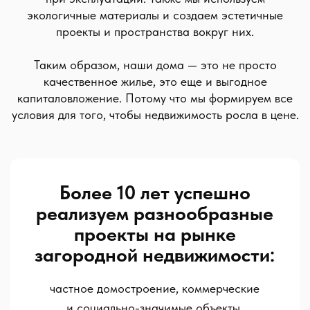
загородной недвижимости:
частное домостроение, коммерческие
и социально-значимые объекты.
Предоставляем высококачественные услуги
по всей строительной цепочке:
от проектирования до меблировки.
2
300 000 м
Застроено
3028
100+
2013
Домов построено
Сотрудников работает
Год основания
Наша команда