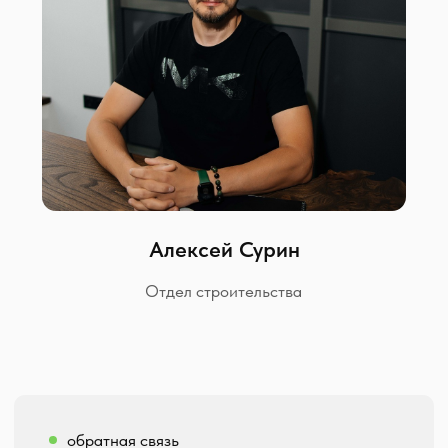
Trade-in
КП «Голландия»
Рассрочка
д. Ключи
Отсрочка
СТИЛЬ ДОМА
Скандинавский
Хай-тек
НАПРАВЛЕНИЯ
КОМПАНИЯ
Жилая недвижимость
О компании
Коммерческая недвижимость
Строительный блог
Гаражи, бани, навесы
Контакты
Интерьеры и ландшафтный дизайн
Отдел сервиса
Построенные дома
Индивидуальное проектирование
Модульные дома
Модульные бани