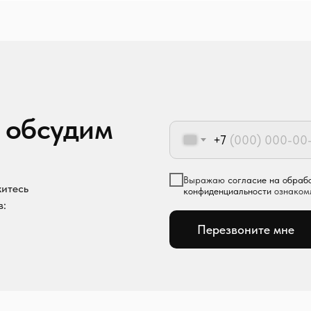
 обсудим
+7
Выражаю
согласие на обраб
житесь
конфиденциальности
ознаком
в:
Перезвоните мне