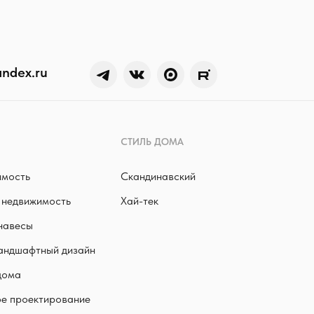
ndex.ru
СТИЛЬ ДОМА
имость
Скандинавский
 недвижимость
Хай-тек
 навесы
андшафтный дизайн
дома
е проектирование