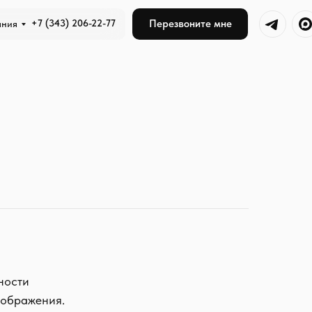
+7 (343) 206-22-77
Перезвоните мне
ания
ности
оображения.