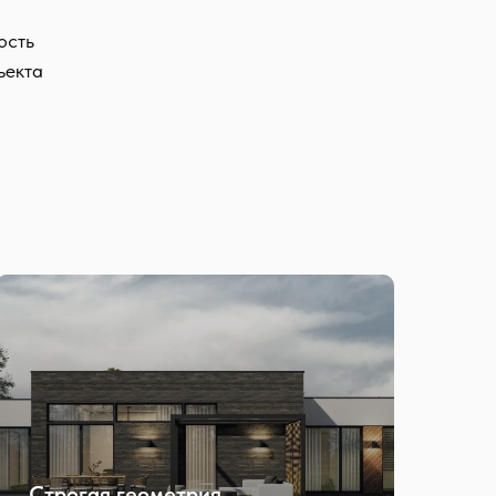
ость
ъекта
Строгая геометрия