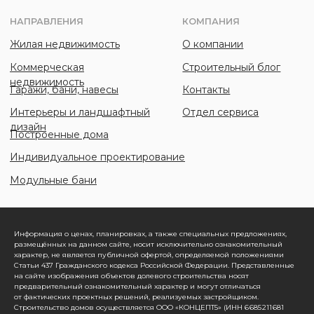
Информация о ценах, планировках, а также специальных предложениях,
размещённых на данном сайте, носит исключительно ознакомительный
характер, не является публичной офертой, определяемой положениями
Статьи 437 Гражданского кодекса Российской Федерации. Представленные
на сайте изображения объектов долевого строительства носят
предварительный ознакомительный характер и могут отличаться
от фактических проектных решений, реализуемых застройщиком.
Строительство домов осуществляется ООО «КОНЦЕПТ5» (ИНН 6 685 211 681