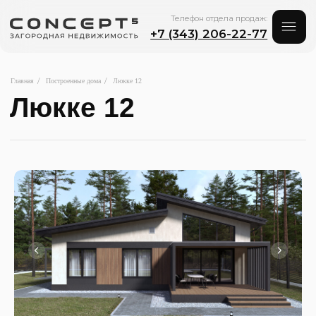
Телефон отдела продаж:
+7 (343) 206-22-77
Люкке 12
/
/
Главная
Построенные дома
Люкке 12