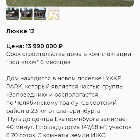
Люкке 12
Цена: 13 990 000
₽
Cрок строительства дома в комплектации
"под ключ" 6 месяцев.
Дом находится в новом поселке LYKKE
PARK, который является частью группы
«Заповедник» и располагается
Технические характеристики
по Челябинскому тракту, Сысертский
Фундамент:
бетонный на сваях, монолитная плита с тёплым пол
район в 23 км от Екатеринбурга.
Стены:
твинблок 300 мм (D50
Путь до центра Екатеринбурга занимает
Утеплитель:
минералловата 100 кг/
40 минут. Площадь дома 147,68 м², участок
Кровля:
двухскатная с металлочерепиц
Утеплитель кровли:
эковата механизированной укладки, плотность 35 кг/
8.70 соток, 3 комнаты, земли ИЖС.