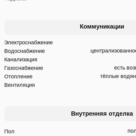
Краткое описание проекта
Стиль
скандинавский, проект 
Дата сдачи
+4мес после покуп
Изменения планировки
не предусмотре
Мебелирование
+ возможно за допла