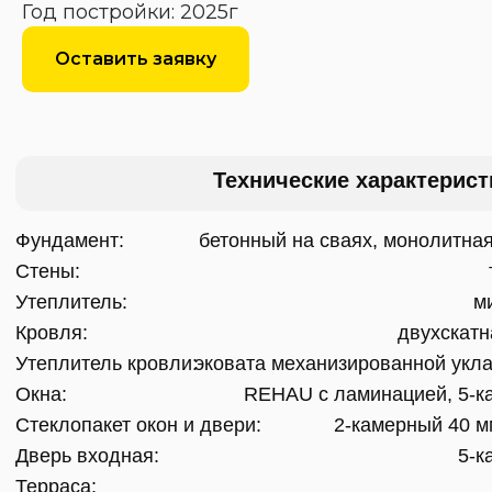
Окна:
REHAU с ламинацией, 5-камерный профиль 70
Год постройки: 2025г
Стеклопакет окон и двери:
2-камерный 40 мм с энергосбережени
Дверь входная:
5-камерный профиль 70
Оставить заявку
Терраса:
монолитная пли
Коммуникации
15 кВт заведено в д
Электроснабжение
централизованное хвс, водонагревате
Водоснабжение
септик «Flоtеn
Канализация
есть возможность подключен
Газоснабжение
тёплые водяные полы, электрокот
Отопление
приточно-вытяжн
Вентиляция
Внутренняя отделка
полусухая стяжка 70-90
Пол
штукатурка гипсовая 6-30 
Стены
цементная штукатур
Стены в санузлах
+ есть возможность чистового ремонта за допла