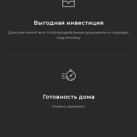
свяжитесь с нами любым
из предложенных способов:
MAX
Telegram
Выгодная инвестиция
+7
Дом уже имеет все сопроводительные документы и подходит
под ипотеку
Выражаю
согласие на обработку
персональных данных
, с
политикой
конфиденциальности
ознакомлен
Перезвоните мне
Готовность дома
Отдел продаж:
Написать нам:
Можно заезжать!
+7 (343) 206-22-77
disc.concept5@yandex.ru
СПОСОБЫ ПОКУПКИ
КОТТЕДЖНЫЕ ПОСЁЛКИ