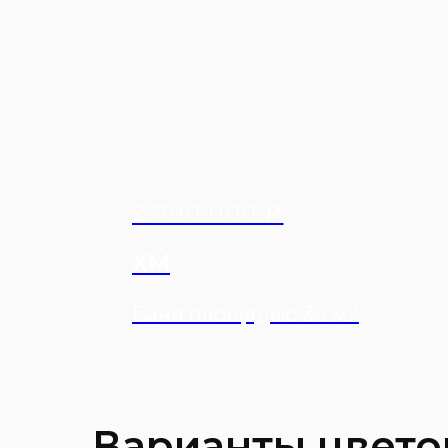
2.790.000.₽
XМ
Баня площадью 30 м2
Варианты цвето