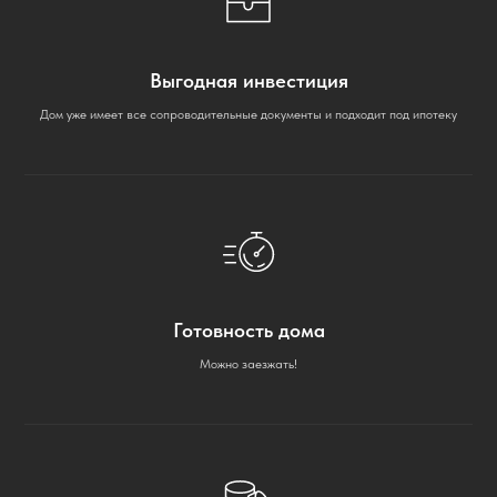
MAX
Telegram
+7
Выгодная инвестиция
Дом уже имеет все сопроводительные документы и подходит под ипотеку
Выражаю
согласие на обработку
персональных данных
, с
политикой
конфиденциальности
ознакомлен
Перезвоните мне
Готовность дома
Отдел продаж:
Написать нам:
Можно заезжать!
+7 (343) 206-22-77
disc.concept5@yandex.ru
СПОСОБЫ ПОКУПКИ
КОТТЕДЖНЫЕ ПОСЁЛКИ
Ипотека
КП «Люкке парк »