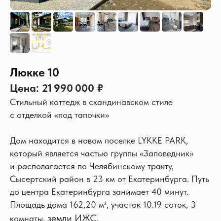
Люкке 10
Цена: 21 990 000 ₽
Cтильный коттедж в скандинавском стиле
c отделкой «под тапочки»
Дом находится в новом поселке LYKKE PARK,
который является частью группы «Заповедник»
Технические характеристики
и располагается по Челябинскому тракту,
Фундамент:
бетонный на сваях, монолитная плита с тёплым по
Сысертский район в 23 км от Екатеринбурга. Путь
Стены:
твинблок 300 мм (D50
до центра Екатеринбурга занимает 40 минут.
Утеплитель:
минералловата 100 кг
Площадь дома 162,20 м², участок 10.19 соток, 3
Кровля:
двухскатная с металлочерепи
земли ИЖС.
Утеплитель кровли:
эковата механизированной укладки, плотность 35 кг
комнаты,