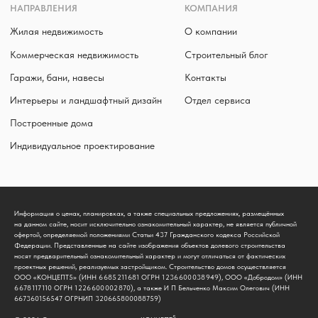
Информация о ценах, планировках, а также специальных предложениях, размещённых
на данном сайте, носит исключительно ознакомительный характер, не является публичной
офертой, определяемой положениями Статьи 437 Гражданского кодекса Российской
Федерации. Представленные на сайте изображения объектов долевого строительства
носят предварительный ознакомительный характер и могут отличаться от фактических
проектных решений, реализуемых застройщиком. Строительство домов осуществляется
ООО «КОНЦЕПТ5» (ИНН 6 685 211 681 ОГРН 1 236 600 038 949), ООО «Добродом» (ИНН
6 678 117 110 ОГРН 1 226 600 002 870), а также И П Бельченко Максим Олегович (ИНН
667360156547 ОГРНИП 320665800088759)
5