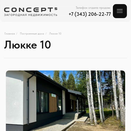
Телефон отдела продаж:
+7 (343) 206-22-77
Люкке 10
Главная
Построенные дома
Люкке 10
/
/