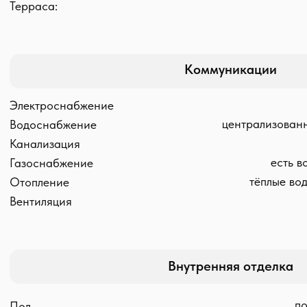
Краткое описание проекта
Стиль
скандинавский, проект 
Дата сдачи
17.09.20
Изменения планировки
не предусмотре
Мебелирование
+ возможно за допла