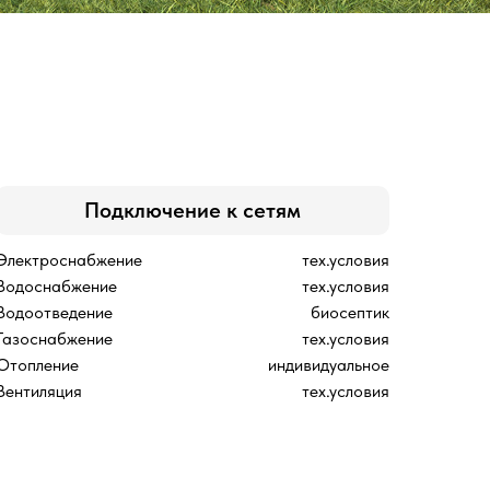
Подключение к сетям
Электроснабжение
тех.условия
Водоснабжение
тех.условия
Водоотведение
биосептик
Газоснабжение
тех.условия
Отопление
индивидуальное
Вентиляция
тех.условия