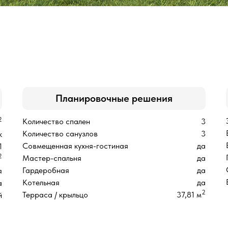
Планировочные решения
2
Количество спален
3
Количество санузлов
3
к
Совмещенная кухня-гостиная
да
1
2
Мастер-спальня
да
Гардеробная
да
я
Котельная
да
а
2
Терраса / крыльцо
37,81 м
й