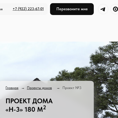
+7 (922) 223-67-01
Перезвоните мне
ия
Главная
→
Проекты домов
→
Проект №3
ПРОЕКТ ДОМА
2
«H-3» 180 М