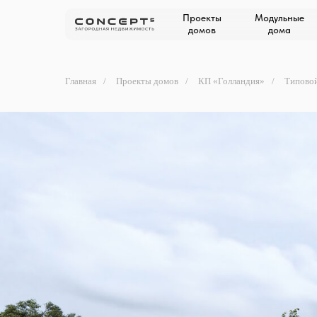
Проекты
Модульные
домов
дома
Главная
/
Проекты домов
/
КП «Голландия»
/
Типово