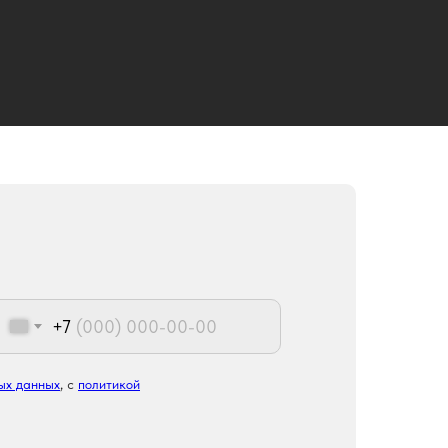
+7
ых данных
, с
политикой