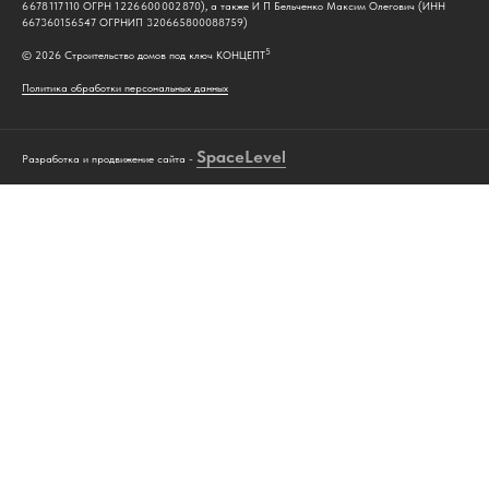
6 678 117 110 ОГРН 1 226 600 002 870), а также И П Бельченко Максим Олегович (ИНН
667360156547 ОГРНИП 320665800088759)
5
© 2026 Строительство домов под ключ КОНЦЕПТ
Политика обработки персональных данных
Space
Level
Разработка и продвижение сайта -