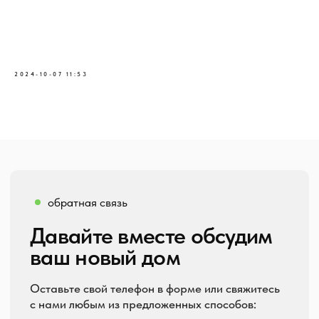
2024-10-07 11:53
Отдел продаж:
Написать нам:
+7 (922) 223-67-01
disc.concept5@yandex.ru
СПОСОБЫ ПОКУПКИ
КОТТЕДЖНЫЕ ПОСЁЛКИ
Ипотека
КП «Люкке парк »
Наличные
КП «Малинки»
Trade-in
КП «Голландия»
Рассрочка
д. Ключи
Отсрочка
СТИЛЬ ДОМА
Скандинавский
Хай-тек