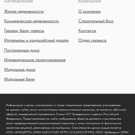
Информация о ценах, планировках, а также специальных предложениях, размещённых
на данном сайте, носит исключительно ознакомительный характер, не является публичной
офертой, определяемой положениями Статьи 437 Гражданского кодекса Российской
Федерации. Представленные на сайте изображения объектов долевого строительства
носят предварительный ознакомительный характер и могут отличаться от фактических
проектных решений, реализуемых застройщиком. Строительство домов осуществляется
ООО «КОНЦЕПТ5» (ИНН 6 685 211 681 ОГРН 1 236 600 038 949), ООО «Добродом» (ИНН