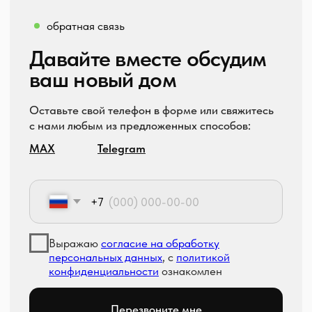
Рассрочка
д. Ключи
Отсрочка
СТИЛЬ ДОМА
Скандинавский
Хай-тек
НАПРАВЛЕНИЯ
КОМПАНИЯ
Жилая недвижимость
О компании
Коммерческая недвижимость
Строительный блог
Гаражи, бани, навесы
Контакты
Интерьеры и ландшафтный дизайн
Отдел сервиса
Построенные дома
Индивидуальное проектирование
Модульные бани