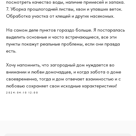
посмотреть качество воды, наличие примесей и запаха.
+7
7. Уборка прошлогодней листвы, хвои и упавших веток.
Обработка участка от клещей и других насекомых.
Выражаю
согласие на обработку
персональных данных
, с
политикой
конфиденциальности
ознакомлен
На самом деле пунктов гораздо больше. Я постаралась
выделить основные и часто встречающиеся, все эти
Перезвоните мне
пункты покажут реальные проблемы, если они правда
есть.
Хочу напомнить, что загородный дом нуждается во
внимании и любви домочадцев, и когда забота о доме
своевременна, тогда и дом отвечает взаимностью и с
Отдел продаж:
Написать нам:
любовью сохраняет свои исходные характеристики!
+7 (343) 206-22-77
disc.concept5@yandex.ru
2024-04-10 12:00
СПОСОБЫ ПОКУПКИ
КОТТЕДЖНЫЕ ПОСЁЛКИ
Ипотека
КП «Люкке парк »
Наличные
КП «Малинки»
Trade-in
КП «Голландия»