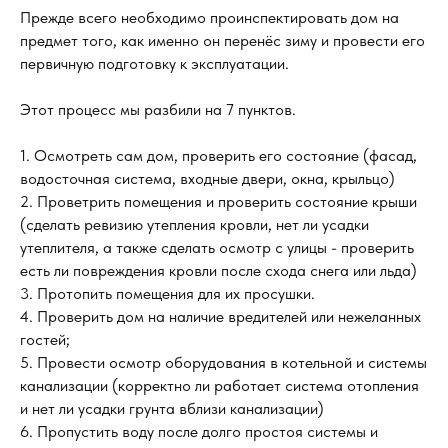
Прежде всего необходимо проинспектировать дом на
предмет того, как именно он перенёс зиму и провести его
первичную подготовку к эксплуатации.
Этот процесс мы разбили на 7 пунктов.
1. Осмотреть сам дом, проверить его состояние (фасад,
водосточная система, входные двери, окна, крыльцо)
2. Проветрить помещения и проверить состояние крыши
(сделать ревизию утепления кровли, нет ли усадки
утеплителя, а также сделать осмотр с улицы - проверить
есть ли повреждения кровли после схода снега или льда)
обратная связь
3. Протопить помещения для их просушки.
Давайте вместе обсудим
4. Проверить дом на наличие вредителей или нежеланных
ваш новый дом
гостей;
5. Провести осмотр оборудования в котельной и системы
Оставьте свой телефон в форме или свяжитесь
канализации (корректно ли работает система отопления
с нами любым из предложенных способов:
и нет ли усадки грунта вблизи канализации)
MAX
Telegram
6. Пропустить воду после долго простоя системы и