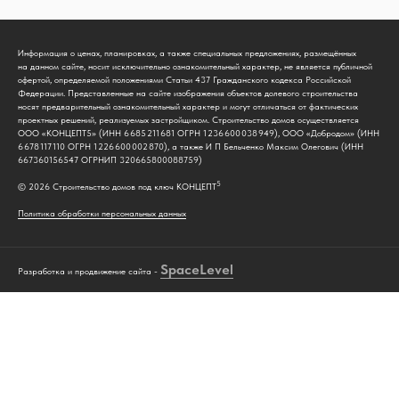
Информация о ценах, планировках, а также специальных предложениях, размещённых
на данном сайте, носит исключительно ознакомительный характер, не является публичной
офертой, определяемой положениями Статьи 437 Гражданского кодекса Российской
Федерации. Представленные на сайте изображения объектов долевого строительства
носят предварительный ознакомительный характер и могут отличаться от фактических
проектных решений, реализуемых застройщиком. Строительство домов осуществляется
ООО «КОНЦЕПТ5» (ИНН 6 685 211 681 ОГРН 1 236 600 038 949), ООО «Добродом» (ИНН
6 678 117 110 ОГРН 1 226 600 002 870), а также И П Бельченко Максим Олегович (ИНН
667360156547 ОГРНИП 320665800088759)
5
© 2026 Строительство домов под ключ КОНЦЕПТ
Политика обработки персональных данных
Space
Level
Разработка и продвижение сайта -