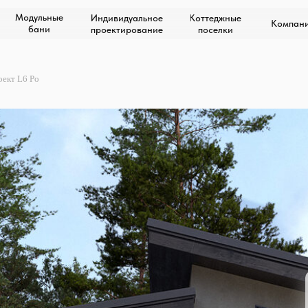
Модульные
Индивидуальное
Коттеджные
Компан
бани
проектирование
поселки
ект L6 Ро