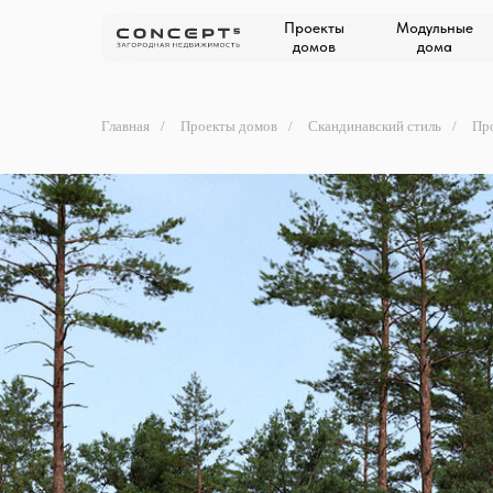
Проекты
Модульные
домов
дома
Главная
/
Проекты домов
/
Скандинавский стиль
/
Про