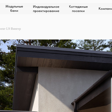
Модульные
Индивидуальное
Коттеджные
Компан
бани
проектирование
поселки
оект L9 Вингер