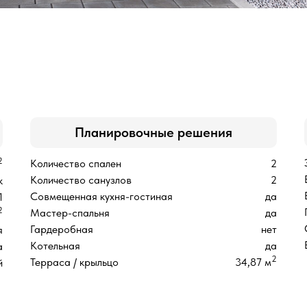
Планировочные решения
2
Количество спален
2
Количество санузлов
2
к
Совмещенная кухня-гостиная
да
1
2
Мастер-спальня
да
Гардеробная
нет
я
Котельная
да
а
2
Терраса / крыльцо
34,87 м
й