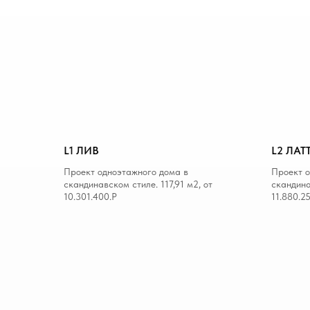
L1 ЛИВ
L2 ЛАТ
Проект одноэтажного дома в
Проект о
скандинавском стиле. 117,91 м2, от
скандина
10.301.400.Р
11.880.2