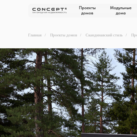
Проекты
Модульные
домов
дома
Главная
/
Проекты домов
/
Скандинавский стиль
/
Пр