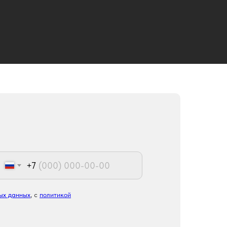
+7
ых данных
, с
политикой