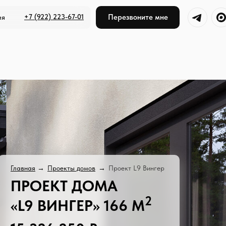
+7 (922) 223-67-01
Перезвоните мне
ия
Главная
→
Проекты домов
→
Проект L9 Вингер
ПРОЕКТ ДОМА
2
«L9 ВИНГЕР» 166 М